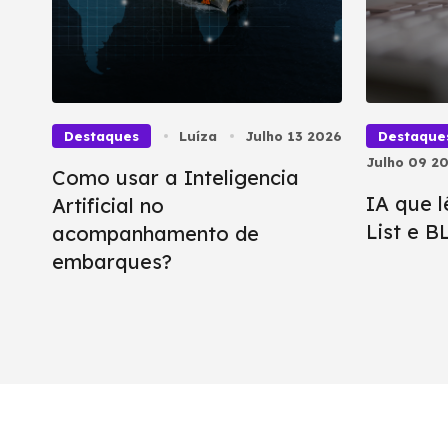
Destaques
Luíza
Julho 13 2026
Destaque
Julho 09 2
Como usar a Inteligencia
IA que l
Artificial no
List e 
acompanhamento de
embarques?