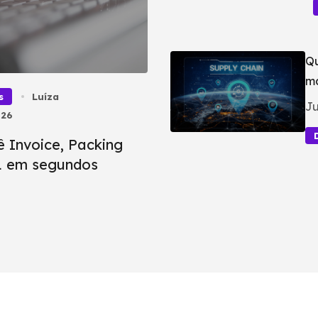
Qu
ma
s
Luíza
Ju
026
ê Invoice, Packing
BL em segundos