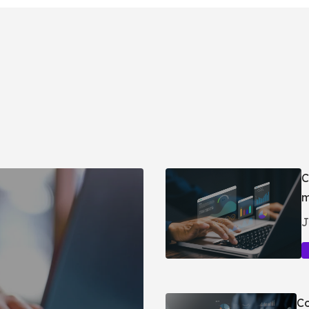
C
m
J
Co