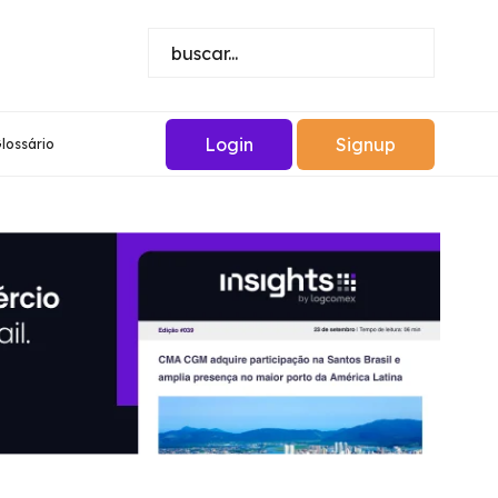
Login
Signup
lossário