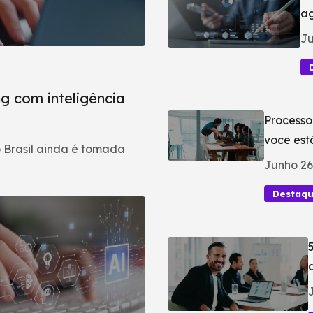
ag
Ju
g com inteligência
Processo
você est
 Brasil ainda é tomada
Junho 26
Destaq