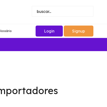
Login
Signup
lossário
importadores