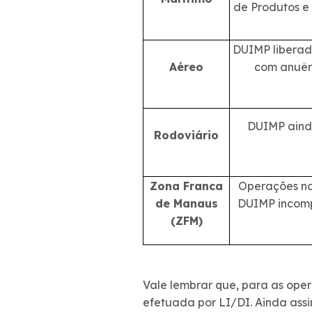
de Produtos e 
DUIMP liberad
Aéreo
com anuên
DUIMP ainda
Rodoviário
Zona Franca
Operações na
de Manaus
DUIMP incompa
(ZFM)
Vale lembrar que, para as ope
efetuada por LI/DI. Ainda ass