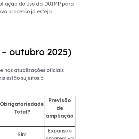
mpliação do uso da DUIMP para
vo processo já esteja
 – outubro 2025)
 nas atualizações oficiais
s estão sujeitos à
Previsão
Obrigatoriedade
de
Total?
ampliação
Expansão
Sim
progressiva