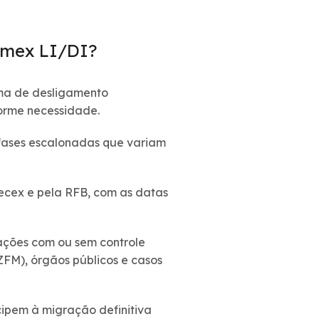
omex LI/DI?
ama de desligamento
forme necessidade.
fases escalonadas que variam
ecex e pela RFB, com as datas
rações com ou sem controle
FM), órgãos públicos e casos
ipem à migração definitiva