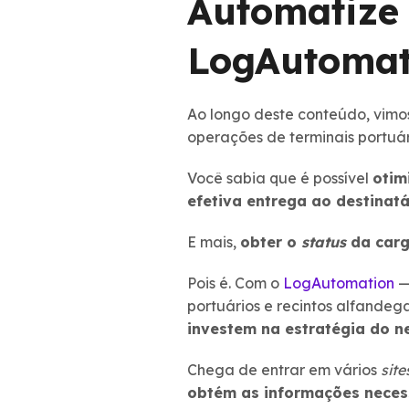
Automatize
LogAutomat
Ao longo deste conteúdo, vimos
operações de terminais portuár
Você sabia que é possível
otim
efetiva entrega ao destinatá
E mais,
obter o
status
da car
Pois é. Com o
LogAutomation
—
portuários e recintos alfande
investem na estratégia do n
Chega de entrar em vários
site
obtém as informações necess