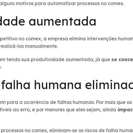
ê alguns motivos para automatizar processos no comex.
idade aumentada
etitivo no comex, a empresa elimina intervenções humanas
realizá-los manualmente.
abam tendo sua produtividade aumentada, já que
se conce
a
.
e falha humana elimina
em para a ocorrência de falhas humanas. Por mais que os
tíveis ao erro, e por menores que eles sejam, ainda
impac
 processos no comex, eliminam-se os riscos de falha huma