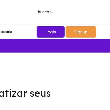
Login
Signup
lossário
atizar seus