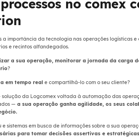
 processos no comex 
ion
 a importância da tecnologia nas operações logísticas e
ios e recintos alfandegados.
izar a sua operação, monitorar a jornada da carga d
rio
?
ga em tempo real
e compartilhá-lo com o seu cliente?
 solução da Logcomex voltada à automação das operaçõe
gados —
a sua operação ganha agilidade, os seus col
egócio.
s
e sistemas em busca de informações sobre a sua opera
árias para tomar decisões assertivas e estratégicas