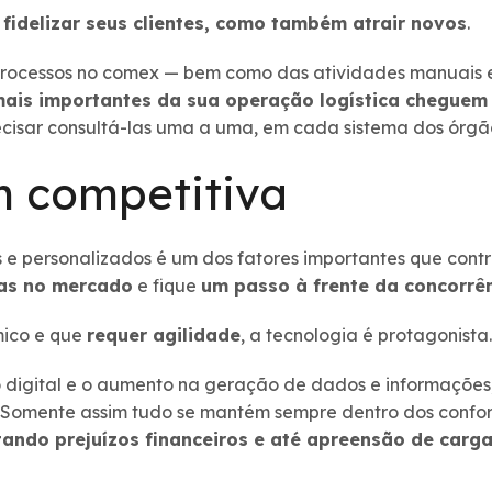
 fidelizar seus clientes, como também atrair novos
.
rocessos no comex — bem como das atividades manuais e r
mais importantes da sua operação logística cheguem
ecisar consultá-las uma a uma, em cada sistema dos órgão
 competitiva
s e personalizados é um dos fatores importantes que cont
as no mercado
e fique
um passo à frente da concorrê
mico e que
requer agilidade
, a tecnologia é protagonista.
digital e o aumento na geração de dados e informações,
s. Somente assim tudo se mantém sempre dentro dos conf
tando prejuízos financeiros e até apreensão de carga