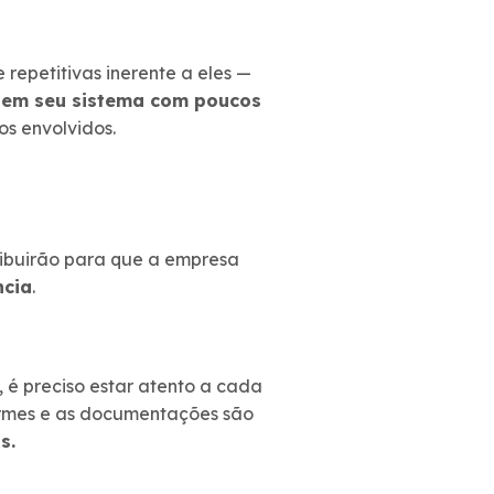
epetitivas inerente a eles —
 em seu sistema com poucos
s envolvidos.
ribuirão para que a empresa
ncia
.
 é preciso estar atento a cada
ormes e as documentações são
s.