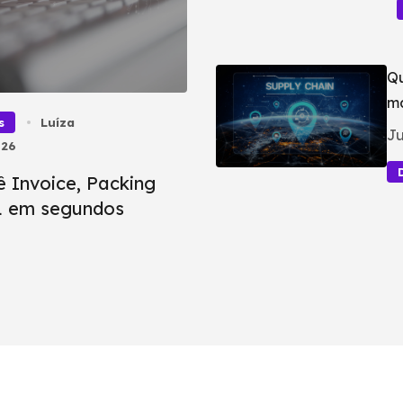
Qu
ma
s
Luíza
Ju
026
ê Invoice, Packing
BL em segundos