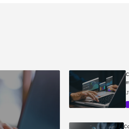
C
m
J
Co