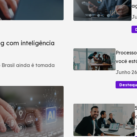
ag
Ju
g com inteligência
Processo
você est
 Brasil ainda é tomada
Junho 26
Destaq