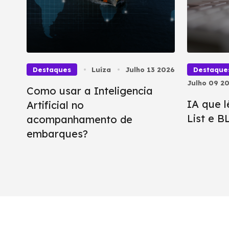
Destaques
Luíza
Julho 13 2026
Destaque
Julho 09 2
Como usar a Inteligencia
IA que l
Artificial no
List e 
acompanhamento de
embarques?