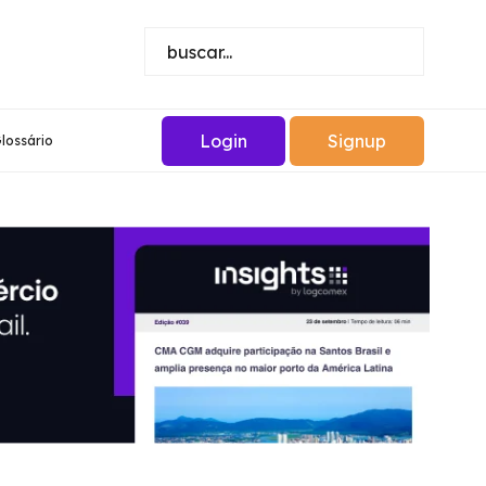
Login
Signup
lossário