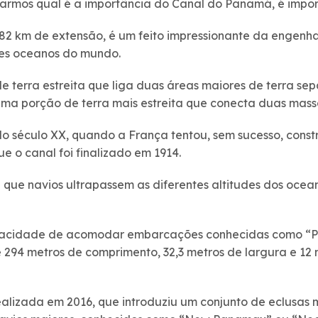
armos qual é a importância do Canal do Panamá, é import
2 km de extensão, é um feito impressionante da engenhar
res oceanos do mundo.
e terra estreita que liga duas áreas maiores de terra s
uma porção de terra mais estreita que conecta duas mass
 do século XX, quando a França tentou, sem sucesso, const
 o canal foi finalizado em 1914.
 que navios ultrapassem as diferentes altitudes dos ocean
apacidade de acomodar embarcações conhecidas como “
94 metros de comprimento, 32,3 metros de largura e 12 
lizada em 2016, que introduziu um conjunto de eclusas m