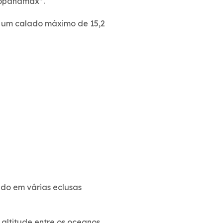
eopanamax”.
e um calado máximo de 15,2
ndo em várias eclusas
altitude entre os oceanos