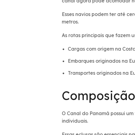
canal agora pode acomodar n
Esses navios podem ter até ce
metros.
As rotas principais que fazem
Cargas com origem na Costa
Embarques originados na Eu
Transportes originados na 
Composição
O Canal do Panamá possui um to
individuais.
Essas eclusas são essenciais p