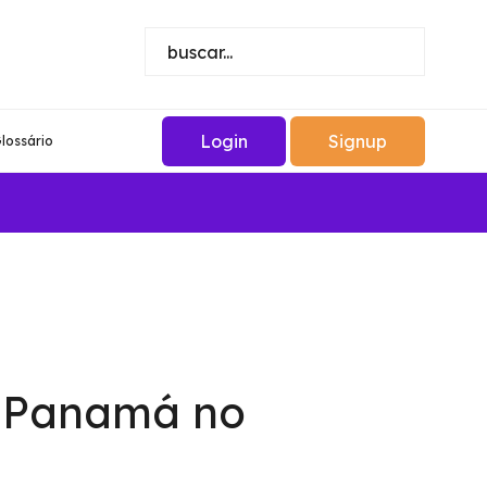
Login
Signup
lossário
o Panamá no