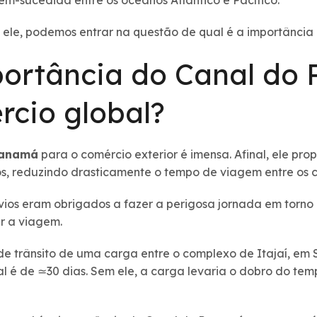
bem-sucedida entre os oceanos Atlântico e Pacífico.
ele, podemos entrar na questão de qual é a importânci
portância do Canal do
rcio global?
Panamá
para o comércio exterior é imensa. Afinal, ele pro
os, reduzindo drasticamente o tempo de viagem entre os c
avios eram obrigados a fazer a perigosa jornada em tor
r a viagem.
de trânsito de uma carga entre o complexo de Itajaí, em 
al é de ≃30 dias. Sem ele, a carga levaria o dobro do tem