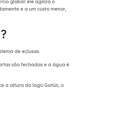
io global: ele agiliza o
idamente e a um custo menor,
á?
istema de eclusas.
ortas são fechadas e a água é
e a altura do lago Gatún, o