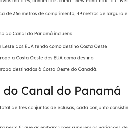
avios maiores, conhecidos como “New Panamax” ou “N
rca de 366 metros de comprimento, 49 metros de largura 
 uso do Canal do Panamá incluem:
 Leste dos EUA tendo como destino Costa Oeste
ropa a Costa Oeste dos EUA como destino
Europa destinados à Costa Oeste do Canadá.
 do Canal do Panamá
tal de três conjuntos de eclusas, cada conjunto consisti
ara permitir que as embarcações superem as variações de 