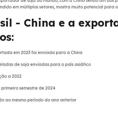
exportador de soja do mundo, com a China sendo um dos pr
ndido em múltiplos setores, mostra muito potencial para o 
sil - China e a export
os:
ortada em 2023 foi enviada para a China
eladas de soja enviadas para o país asiático
ção a 2022
 primeiro semestre de 2024
ão ao mesmo período do ano anterior