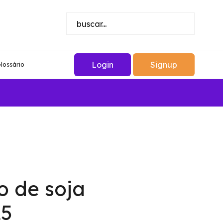
Login
Signup
lossário
o de soja
25