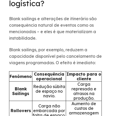
logística?
Blank sailings e alterações de itinerário são
consequência natural de eventos como os
mencionados – e eles é que materializam a
instabilidade.
Blank sailings, por exemplo, reduzem a
capacidade disponível pelo cancelamento de
viagens programadas. O efeito é imediato:
Consequência
Impacto para o
Fenômeno
operacional
cliente
Carga
Redução súbita
Blank
represada e
de espaço no
Sailings
atrasos na
navio.
produção.
Aumento de
Carga não
custos de
Rollovers
embarcada por
armazenagem
falta de espaço.