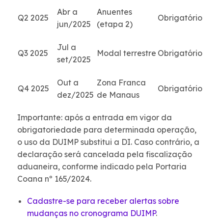
Abr a
Anuentes
Q2 2025
Obrigatório
jun/2025
(etapa 2)
Jul a
Q3 2025
Modal terrestre
Obrigatório
set/2025
Out a
Zona Franca
Q4 2025
Obrigatório
dez/2025
de Manaus
Importante: após a entrada em vigor da
obrigatoriedade para determinada operação,
o uso da DUIMP substitui a DI. Caso contrário, a
declaração será cancelada pela fiscalização
aduaneira, conforme indicado pela Portaria
Coana nº 165/2024.
Cadastre-se para receber alertas sobre
mudanças no cronograma DUIMP
.