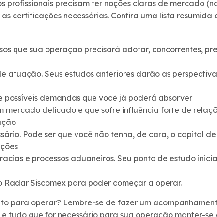
os profissionais precisam ter noções claras de mercado (na
 as certificações necessárias. Confira uma lista resumida
sos que sua operação precisará adotar, concorrentes, pre
e atuação. Seus estudos anteriores darão as perspectiva
 e possíveis demandas que você já poderá absorver
m mercado delicado e que sofre influência forte de relaçõe
lação
sário. Pode ser que você não tenha, de cara, o capital de
ações
racias e processos aduaneiros. Seu ponto de estudo inicia
o Radar Siscomex para poder começar a operar.
onto para operar? Lembre-se de fazer um acompanhamento
as e tudo que for necessário para sua operação manter-s