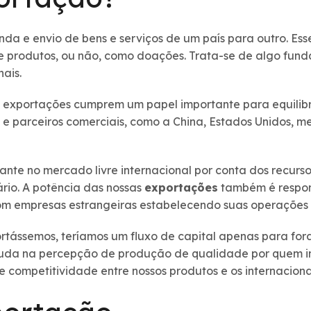
da e envio de bens e serviços de um país para outro. Ess
de produtos, ou não, como doações. Trata-se de algo fu
nais.
s exportações cumprem um papel importante para equilib
 e parceiros comerciais, como a China, Estados Unidos, 
te no mercado livre internacional por conta dos recursos
ário. A potência das nossas
exportações
também é respons
com empresas estrangeiras estabelecendo suas operações e
tássemos, teríamos um fluxo de capital apenas para fora
ajuda na percepção de produção de qualidade por quem i
 competitividade entre nossos produtos e os internaciona