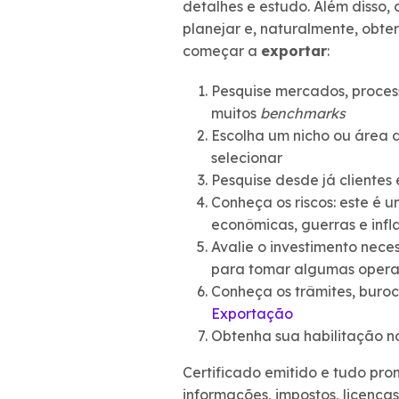
detalhes e estudo. Além disso, 
planejar e, naturalmente, obter
começar a
exportar
:
Pesquise mercados, proces
muitos
benchmarks
Escolha um nicho ou área d
selecionar
Pesquise desde já clientes
Conheça os riscos: este é u
econômicas, guerras e inf
Avalie o investimento neces
para tomar algumas oper
Conheça os trâmites, buroc
Exportação
Obtenha sua habilitação n
Certificado emitido e tudo pr
informações, impostos, licenç