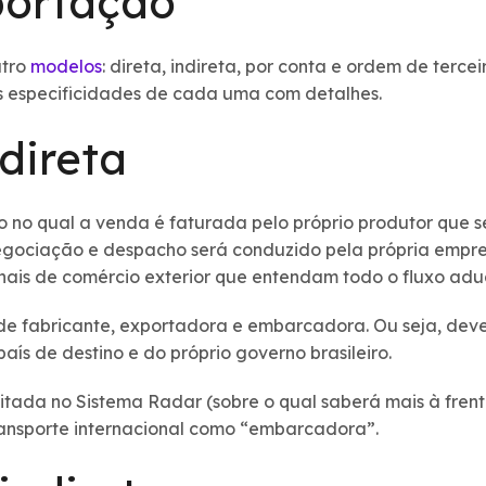
portação
atro
modelos
: direta, indireta, por conta e ordem de tercei
 especificidades de cada uma com detalhes.
direta
o no qual a venda é faturada pelo próprio produtor que s
negociação e despacho será conduzido pela própria empre
onais de comércio exterior que entendam todo o fluxo adua
de fabricante, exportadora e embarcadora. Ou seja, deve
aís de destino e do próprio governo brasileiro.
litada no Sistema Radar (sobre o qual saberá mais à frent
ransporte internacional como “embarcadora”.