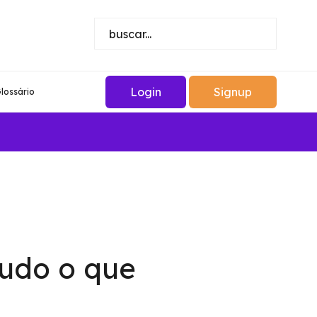
Login
Signup
lossário
udo o que