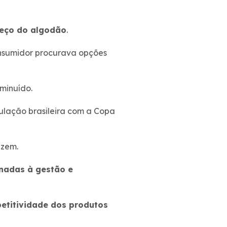
reço do algodão
.
onsumidor procurava opções
minuído.
ulação brasileira com a Copa
izem.
onadas à gestão e
petitividade dos produtos