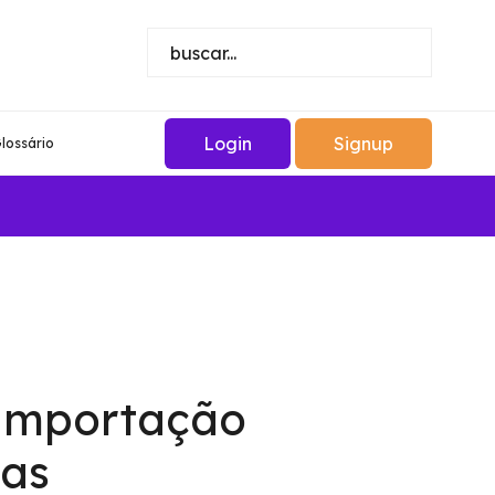
Login
Signup
lossário
a importação
nas