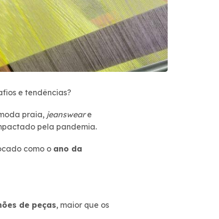
afios e tendências?
 moda praia,
jeanswear
e
e impactado pela pandemia.
olocado como o
ano da
lhões de peças
, maior que os