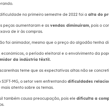
erando.
dificuldade no primeiro semestre de 2022 foi a
alta do p
das peças aumentaram e as
vendas diminuíram
, pois o c
ixava de ir às compras.
o foi animador, mesmo que o preço do algodão tenha di
 econômicos, o período eleitoral e o envolvimento da pop
idor da indústria têxtil.
scarenhas teme que as expectativas altas não se concret
o SIFT-MG, o setor vem enfrentando
dificuldades relaci
mais atento sobre os temas.
asil também causa preocupação, pois ele
dificulta a com
os.