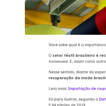
Você sabe qual é a importância
O
setor têxtil brasileiro é 
homewear
. E, assim como outr
Nesse sentido, diante do expe
recuperação da moda brasil
Leia mais:
Importação de roup
Só para ilustrar, segundo o
Ins
5,94 bilhões de 2019.