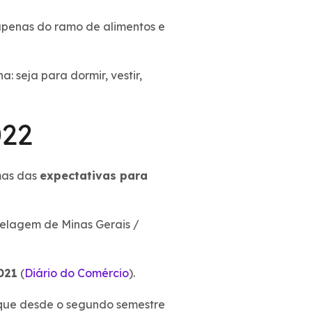
 apenas do ramo de alimentos e
: seja para dormir, vestir,
022
mas das
expectativas para
celagem de Minas Gerais /
021
(
Diário do Comércio
).
 que desde o segundo semestre