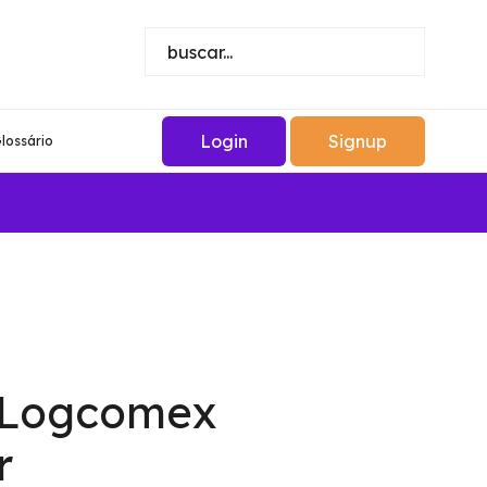
Login
Signup
lossário
a Logcomex
r