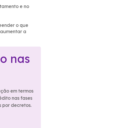
itamento e no
reender o que
e aumentar a
vo nas
zação em termos
édito nas fases
 por decretos.