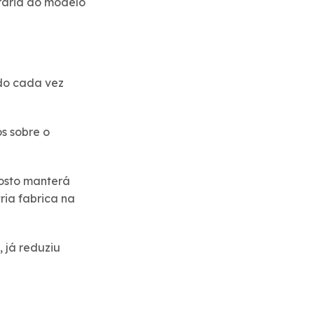
orária do modelo
ndo cada vez
s sobre o
posto manterá
ria fabrica na
 já reduziu