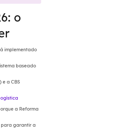
6: o
er
erá implementado
 sistema baseado
) e a CBS
ogística
 porque a Reforma
 para garantir a