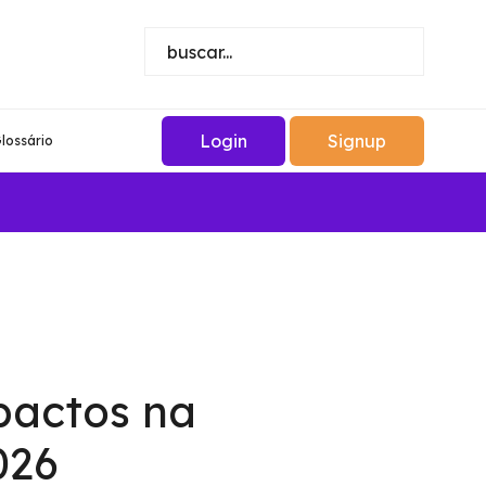
Login
Signup
lossário
pactos na
026