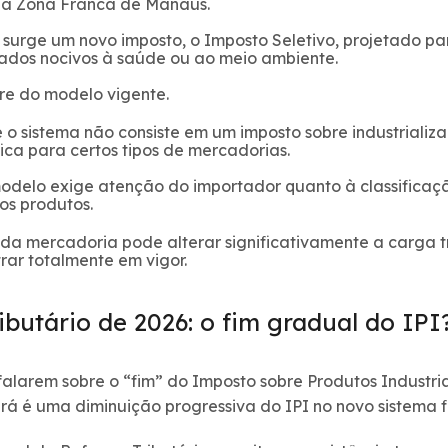
da Zona Franca de Manaus.
surge um novo imposto, o Imposto Seletivo, projetado par
ados nocivos à saúde ou ao meio ambiente.
ere do modelo vigente.
e o sistema não consiste em um imposto sobre industriali
ica para certos tipos de mercadorias.
modelo exige atenção do importador quanto à classificaçã
s produtos.
a da mercadoria pode alterar significativamente a carga 
rar totalmente em vigor.
ibutário de 2026: o fim gradual do IPI
falarem sobre o “fim” do Imposto sobre Produtos Industria
rá é uma diminuição progressiva do IPI no novo sistema fi