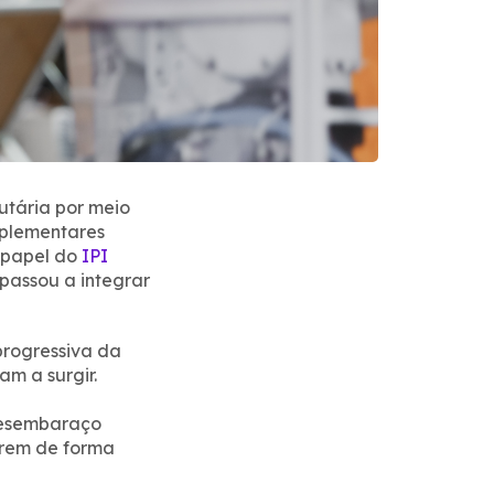
utária por meio
mplementares
 papel do
IPI
passou a integrar
progressiva da
am a surgir.
 desembaraço
rrem de forma