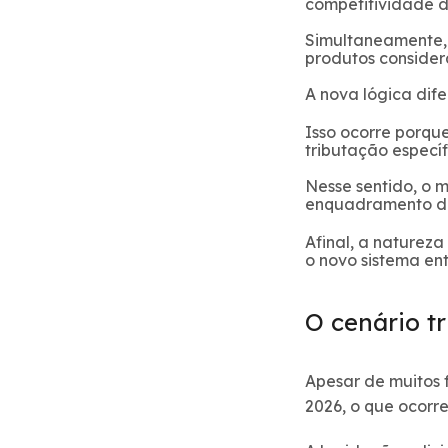
competitividade 
Simultaneamente, 
produtos consider
A nova lógica dif
Isso ocorre porqu
tributação específ
Nesse sentido, o 
enquadramento do
Afinal, a naturez
o novo sistema ent
O cenário tr
Apesar de muitos 
2026, o que ocorre