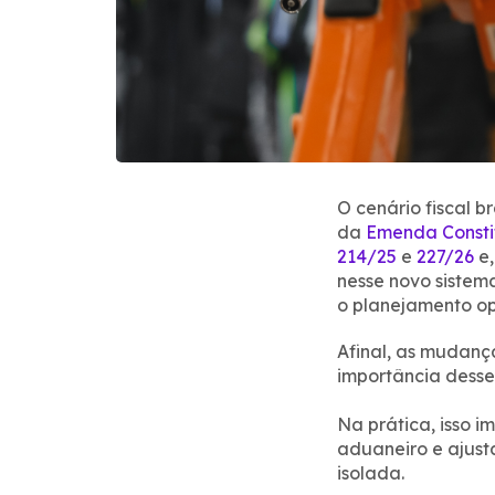
O cenário fiscal 
da
Emenda Consti
214/25
e
227/26
e,
nesse novo sistem
o planejamento op
Afinal, as mudanç
importância desse 
Na prática, isso i
aduaneiro e ajust
isolada.