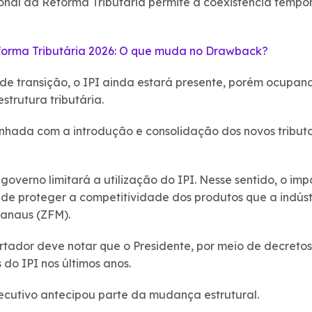
ional da Reforma Tributária permite a coexistência temp
orma Tributária 2026: O que muda no Drawback?
 de transição, o IPI ainda estará presente, porém ocupa
trutura tributária.
inhada com a introdução e consolidação dos novos tributo
o governo limitará a utilização do IPI. Nesse sentido, o im
de proteger a competitividade dos produtos que a indúst
anaus (ZFM).
rtador deve notar que o Presidente, por meio de decretos,
do IPI nos últimos anos.
ecutivo antecipou parte da mudança estrutural.