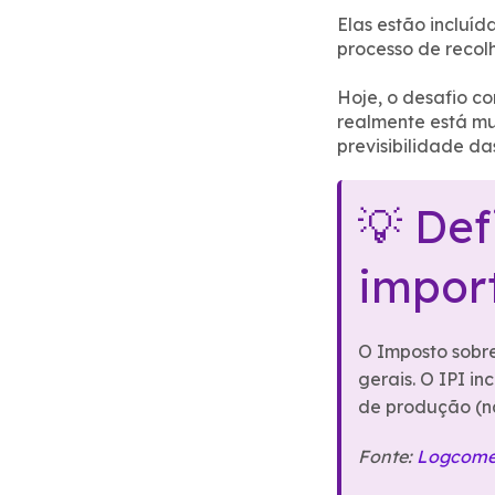
Elas estão incluí
processo de recol
Hoje, o desafio co
realmente está mu
previsibilidade da
💡 Def
impor
O Imposto sobre
gerais. O IPI in
de produção (nã
Fonte:
Logcomex 