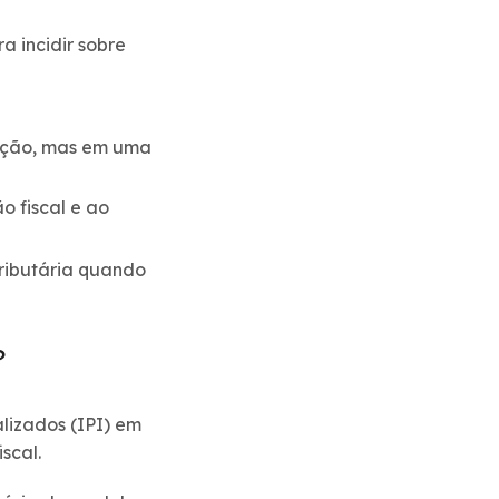
a incidir sobre
zação, mas em uma
o fiscal e ao
tributária quando
?
lizados (IPI) em
scal.