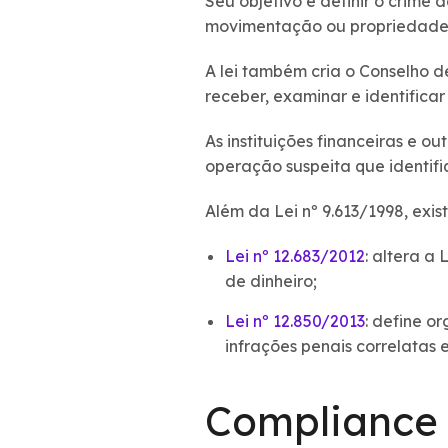
Seu objetivo é definir o crime 
movimentação ou propriedade de
A lei também cria o Conselho d
receber, examinar e identifica
As instituições financeiras e 
operação suspeita que identif
Além da Lei nº 9.613/1998, exi
Lei nº 12.683/2012
: altera a
de dinheiro;
Lei nº 12.850/2013
: define o
infrações penais correlatas e
Compliance