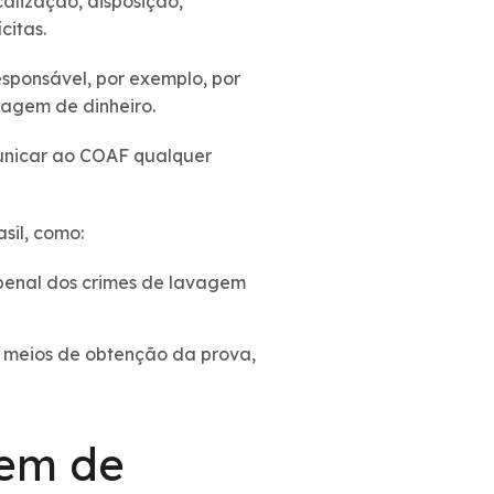
alização, disposição,
citas.
esponsável, por exemplo, por
vagem de dinheiro.
omunicar ao COAF qualquer
sil, como:
o penal dos crimes de lavagem
l, meios de obtenção da prova,
gem de