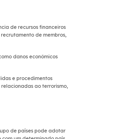
cia de recursos financeiros
s, recrutamento de membros,
em como danos econômicos
didas e procedimentos
 relacionadas ao terrorismo,
upo de países pode adotar
ão com um determinado país