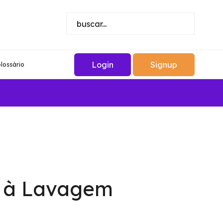
Login
Signup
lossário
o à Lavagem