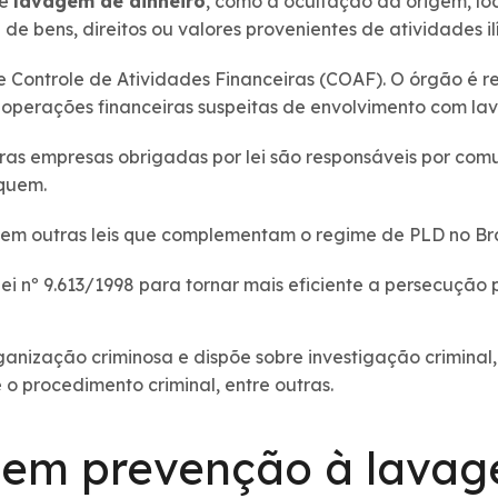
de
lavagem de dinheiro
, como a ocultação da origem, loc
 bens, direitos ou valores provenientes de atividades ilí
e Controle de Atividades Financeiras (COAF). O órgão é r
r operações financeiras suspeitas de envolvimento com la
outras empresas obrigadas por lei são responsáveis por c
iquem.
stem outras leis que complementam o regime de PLD no Bra
 Lei nº 9.613/1998 para tornar mais eficiente a persecuçã
rganização criminosa e dispõe sobre investigação crimina
 o procedimento criminal, entre outras.
 em prevenção à lava