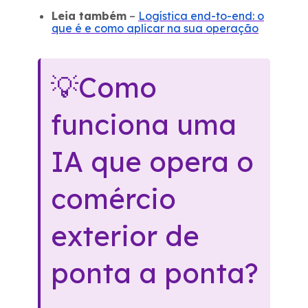
Leia também
–
Logística end-to-end: o
que é e como aplicar na sua operação
💡
Como
funciona uma
IA que opera o
comércio
exterior de
ponta a ponta?