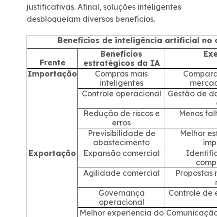
justificativas. Afinal, soluções inteligentes
desbloqueiam diversos benefícios.
Benefícios de inteligência artificial no
Benefícios
Exe
Frente
estratégicos da IA
Importação
Compras mais
Compara
inteligentes
mercad
Controle operacional
Gestão de do
Redução de riscos e
Menos falh
erros
Previsibilidade de
Melhor es
abastecimento
imp
Exportação
Expansão comercial
Identif
compr
Agilidade comercial
Propostas 
Governança
Controle de
operacional
Melhor experiência do
Comunicação 