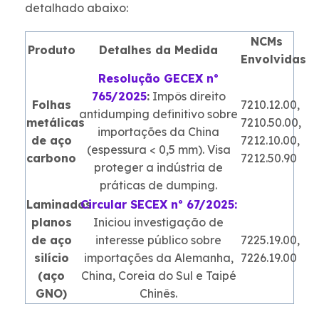
detalhado abaixo:
NCMs
Produto
Detalhes da Medida
Envolvidas
Resolução GECEX nº
765/2025
:
Impôs direito
Folhas
7210.12.00,
antidumping definitivo sobre
metálicas
7210.50.00,
importações da China
de aço
7212.10.00,
(espessura < 0,5 mm). Visa
carbono
7212.50.90
proteger a indústria de
práticas de dumping.
Laminados
Circular SECEX nº 67/2025:
planos
Iniciou investigação de
de aço
interesse público sobre
7225.19.00,
silício
importações da Alemanha,
7226.19.00
(aço
China, Coreia do Sul e Taipé
GNO)
Chinês.