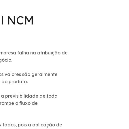
al NCM
empresa falha na atribuição de
gócio.
jos valores são geralmente
 do produto.
 a previsibilidade de toda
rrompe o fluxo de
itados, pois a aplicação de