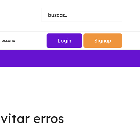
Login
Signup
lossário
vitar erros