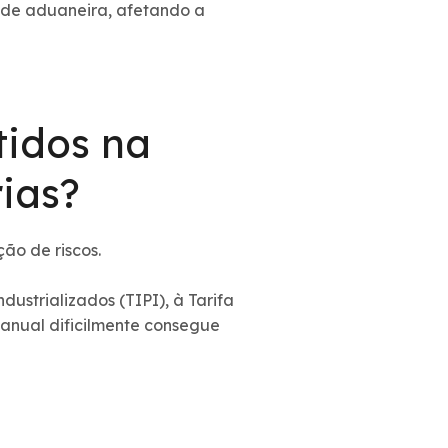
ude aduaneira, afetando a
tidos na
rias?
ão de riscos.
ustrializados (TIPI), à Tarifa
nual dificilmente consegue