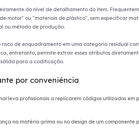
iramente do nível de detalhamento do item. Frequenteme
 motor" ou "materiais de plástico", sem especificar mater
al ou método de produção.
 risco de enquadramento em uma categoria residual com
ica, entretanto, permite extrair esses atributos diretame
sólida para a codificação.
nte por conveniência
al leva profissionais a replicarem códigos utilizados em 
nça na matéria-prima ou no design de um componente p