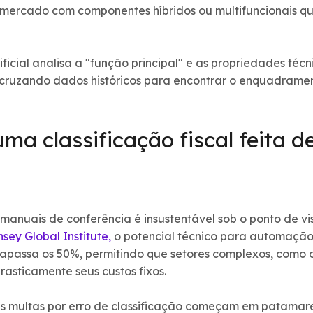
mercado com componentes híbridos ou multifuncionais q
tificial analisa a "função principal" e as propriedades té
cruzando dados históricos para encontrar o enquadramen
uma classificação fiscal feita 
anuais de conferência é insustentável sob o ponto de vis
sey Global Institute,
o potencial técnico para automação 
apassa os 50%, permitindo que setores complexos, como o
asticamente seus custos fixos.
as multas por erro de classificação começam em patamare