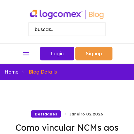
Login
Signup
Home
Blog Details
Destaques
Janeiro 02 2026
Como vincular NCMs aos