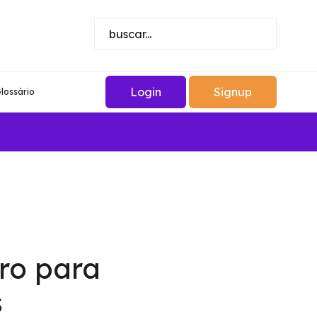
Login
Signup
lossário
ro para
s