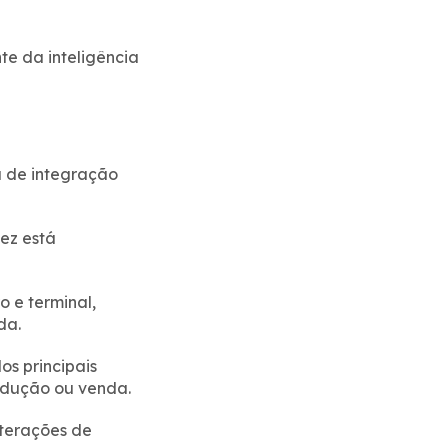
te da inteligência
ta de integração
ez está
 e terminal,
da.
s principais
odução ou venda.
lterações de