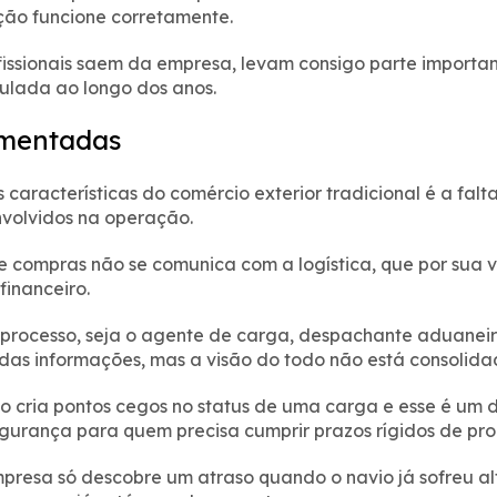
ão funcione corretamente.
issionais saem da empresa, levam consigo parte importan
ulada ao longo dos anos.
gmentadas
 características do comércio exterior tradicional é a fal
nvolvidos na operação.
 compras não se comunica com a logística, que por sua v
inanceiro.
processo, seja o agente de carga, despachante aduaneiro
as informações, mas a visão do todo não está consolida
 cria pontos cegos no status de uma carga e esse é um do
gurança para quem precisa cumprir prazos rígidos de pr
mpresa só descobre um atraso quando o navio já sofreu a