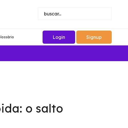
Login
Signup
lossário
ida: o salto