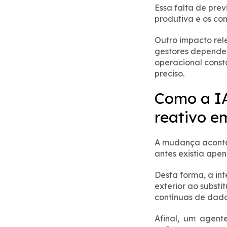
Essa falta de pre
produtiva e os com
Outro impacto rel
gestores depende
operacional consta
preciso.
Como a I
reativo e
A mudança aconte
antes existia apen
Desta forma, a in
exterior ao subst
contínuas de dado
Afinal, um agent