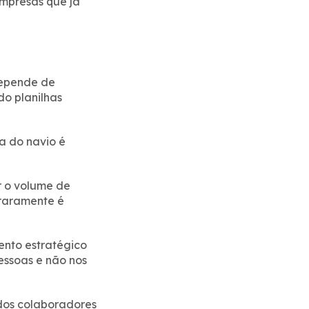
empresas que já
depende de
o planilhas
a do navio é
r o volume de
 raramente é
ento estratégico
essoas e não nos
dos colaboradores