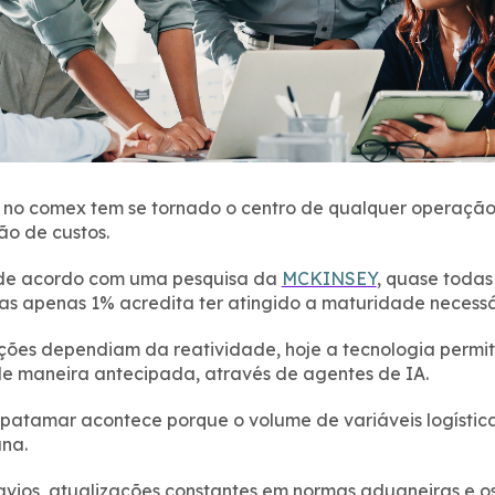
 no comex tem se tornado o centro de qualquer operaçã
ão de custos.
 de acordo com uma pesquisa da
MCKINSEY
, quase todas
as apenas 1% acredita ter atingido a maturidade necessá
ções dependiam da reatividade, hoje a tecnologia permit
 maneira antecipada, através de agentes de IA.
atamar acontece porque o volume de variáveis logístic
na.
avios, atualizações constantes em normas aduaneiras e o