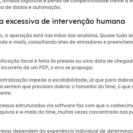
s, atrasos logísticos e perda de competitividade frente a 
ncia de dados e automação.
a excessiva de intervenção humana
o, a operação está nas mãos dos analistas. Quase tudo 
do e-mails, consultando sites de armadores e preenchend
ficação fiscal é feita às pressas ou uma data de chegad
incorreta de um PDF, o erro se propaga.
centralização impede a escalabilidade, já que para dobra
s sentem que precisam dobrar o tamanho do time, o que
ente.
cessos estruturados via software faz com que o conhecim
rquivos e e-mails do time, muitas vezes concentrado nas p
resas dependem da experiência individual de determina