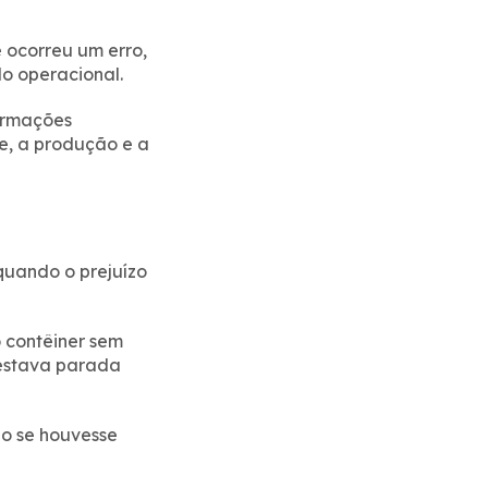
 ocorreu um erro,
o operacional.
ormações
e, a produção e a
quando o prejuízo
 contêiner sem
 estava parada
do se houvesse