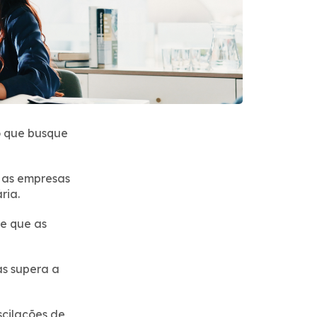
o que busque
 as empresas
ria.
e que as
as supera a
scilações de