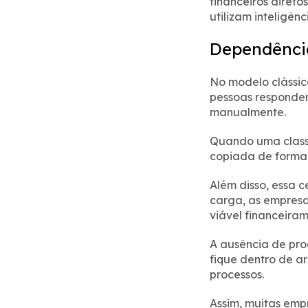
financeiros direto
utilizam inteligê
Dependênci
No modelo clássic
pessoas responden
manualmente.
Quando uma classi
copiada de forma 
Além disso, essa 
carga, as empresa
viável financeiram
A ausência de pro
fique dentro de a
processos.
Assim, muitas emp