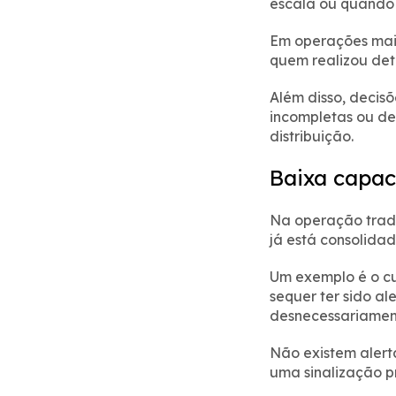
escala ou quando 
Em operações mais
quem realizou det
Além disso, deci
incompletas ou d
distribuição.
Baixa capac
Na operação tradi
já está consolidad
Um exemplo é o c
sequer ter sido a
desnecessariament
Não existem alert
uma sinalização p