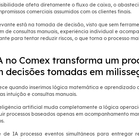
visibilidade afeta diretamente o fluxo de caixa, o abaste
promissos comerciais assumidos com os clientes finais.
evante está na tomada de decisão, visto que sem ferramen
m de consultas manuais, experiência individual e acom
nte para tentar reduzir riscos, o que torna o processo ma
A no Comex transforma um pro
m decisões tomadas em miliss
ce quando inserimos lógica matemática e aprendizado 
as intuição e consultas manuais.
teligência artificial muda completamente a lógica operac
ituir processos baseados apenas em acompanhamento man
s.
e de IA processa eventos simultâneos para entregar