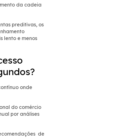
cimento da cadeia
tas preditivas, os
panhamento
is lento e menos
cesso
egundos?
contínuo onde
ional do comércio
ual por análises
 recomendações de