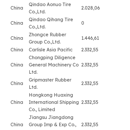
Qindao Aonuo Tire
China
2.028,06
Co.,Ltd.
Qindao Qihang Tire
China
0
Co.,Ltd.
Zhongce Rubber
China
1.446,61
Group Co.,Ltd.
China
Carlisle Asia Pacific
2.332,55
Chongping Diligence
China
General Machinery Co
2.332,55
Ltd.
Gripmaster Rubber
China
2.332,55
Ltd.
Hongkong Huaxing
China
International Shipping
2.332,55
Co., Limited
Jiangsu Jiangdong
China
Group Imp & Exp Co.,
2.332,55