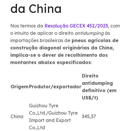
da China
Nos termos da
Resolução GECEX 452/2023
, com
o intuito de aplicar o direito
antidumping
às
importações brasileiras de
pneus agrícolas de
construção diagonal originárias da China,
implica-se o dever de recolhimento dos
montantes abaixo especificados
:
Direito
antidumping
Origem
Produtor/exportador
definitivo (em
US$/t)
Guizhou Tyre
Co.,Ltd./Guizhou Tyre
China
345,37
Import and Export
Co.,Ltd