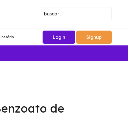
Login
Signup
lossário
Benzoato de