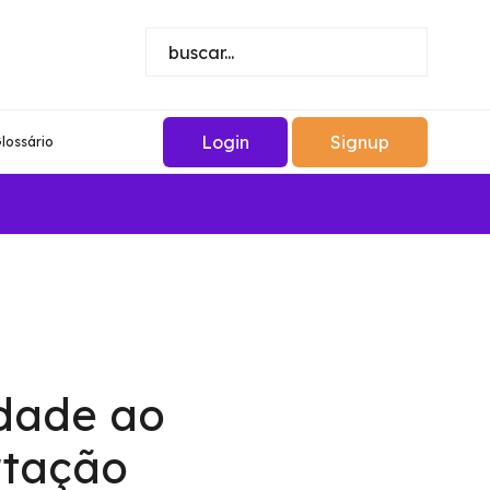
Login
Signup
lossário
idade ao
rtação