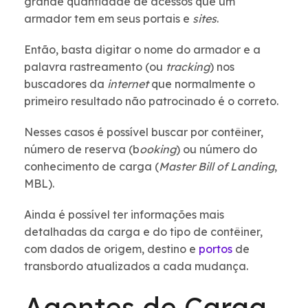
grande quantidade de acessos que um
armador tem em seus portais e
sites
.
Então, basta digitar o nome do armador e a
palavra rastreamento (ou
tracking
) nos
buscadores da
internet
que normalmente o
primeiro resultado não patrocinado é o correto.
Nesses casos é possível buscar por contêiner,
número de reserva (b
ooking
) ou número do
conhecimento de carga (
Master Bill of Landing
,
MBL).
Ainda é possível ter informações mais
detalhadas da carga e do tipo de contêiner,
com dados de origem, destino e
portos
de
transbordo atualizados a cada mudança.
Agentes de Carga