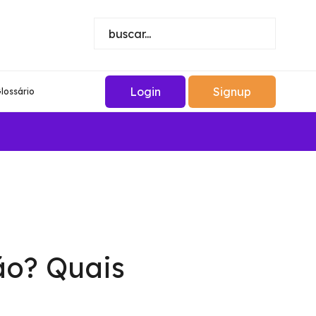
Login
Signup
lossário
ão? Quais