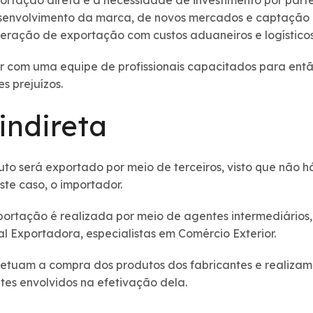
tação direta é a necessidade de investimento por part
esenvolvimento da marca, de novos mercados e captação 
ração de exportação com custos aduaneiros e logísticos
r com uma equipe de profissionais capacitados para ent
s prejuízos.
indireta
to será exportado por meio de terceiros, visto que não h
ste caso, o importador.
portação é realizada por meio de agentes intermediários
 Exportadora, especialistas em Comércio Exterior.
efetuam a compra dos produtos dos fabricantes e realiza
ites envolvidos na efetivação dela.