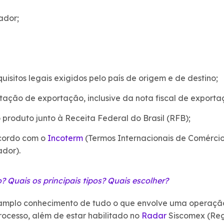
ador;
isitos legais exigidos pelo país de origem e de destino;
ção de exportação, inclusive da nota fiscal de exporta
roduto junto à Receita Federal do Brasil (RFB);
cordo com o
Incoterm
(Termos Internacionais de Comérci
ador).
? Quais os principais tipos? Quais escolher?
r amplo conhecimento de tudo o que envolve uma operaçã
cesso, além de estar habilitado no
Radar
Siscomex (Reg