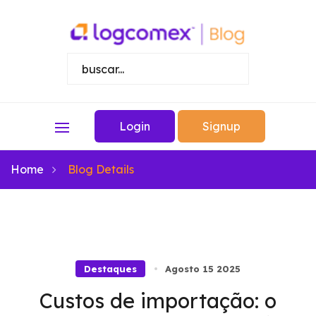
Login
Signup
Home
Blog Details
Destaques
Agosto 15 2025
Custos de importação: o