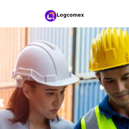
Logcomex