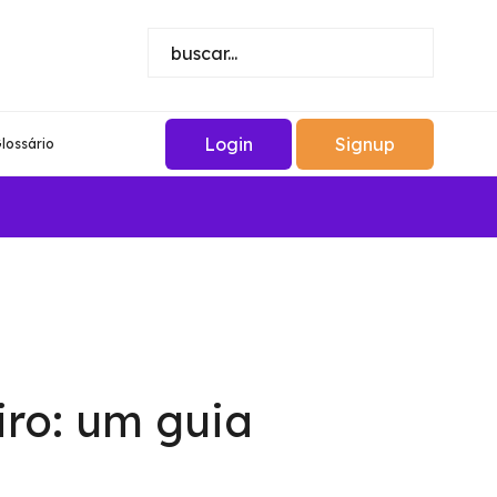
Login
Signup
lossário
ro: um guia