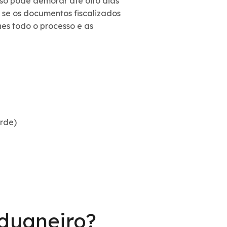
sso pode demorar até oito dias
 se os documentos fiscalizados
es todo o processo e as
erde)
duaneiro?