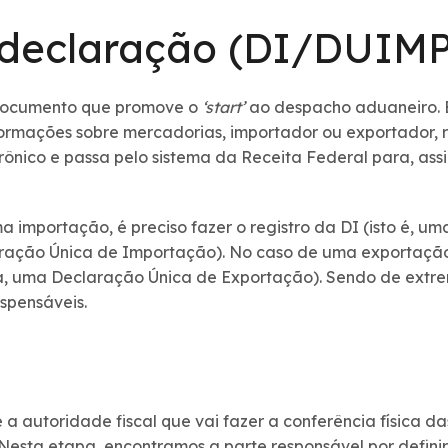
 declaração (DI/DUIMP
 documento que promove o
‘start’
ao despacho aduaneiro. É
formações sobre mercadorias, importador ou exportador, r
trônico e passa pelo sistema da Receita Federal para, ass
 importação, é preciso fazer o registro da DI (isto é, 
ação Única de Importação). No caso de uma exportação,
a, uma Declaração Única de Exportação). Sendo de extr
ispensáveis.
e a autoridade fiscal que vai fazer a conferência física 
 Nesta etapa, encontramos a parte responsável por defini