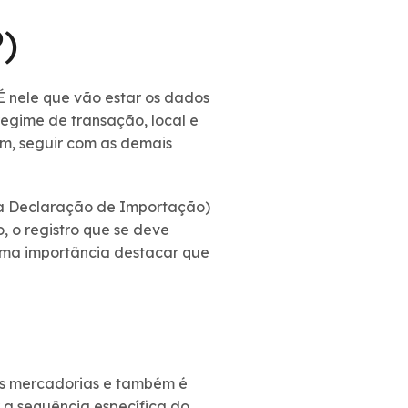
)
 nele que vão estar os dados
egime de transação, local e
im, seguir com as demais
uma Declaração de Importação)
 o registro que se deve
ema importância destacar que
das mercadorias e também é
r a sequência específica do