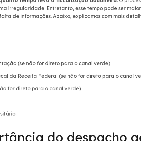
quanto tempo leva a fiscalização aduaneira
. O proce
a irregularidade. Entretanto, esse tempo pode ser maior
alta de informações. Abaixo, explicamos com mais detalh
ação (se não for direto para o canal verde)
scal da Receita Federal (se não for direto para o canal v
ão for direto para o canal verde)
itário.
rtância do despacho a