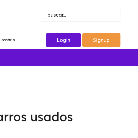
Login
Signup
lossário
arros usados