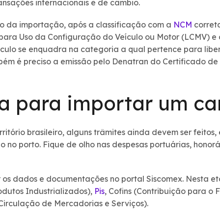
ansações internacionais e de câmbio.
o da importação, após a classificação com a
NCM
correta
ara Uso da Configuração do Veículo ou Motor (LCMV) e 
ículo se enquadra na categoria a qual pertence para lib
ém é preciso a emissão pelo Denatran do Certificado d
a para importar um ca
itório brasileiro, alguns trâmites ainda devem ser feitos
no porto. Fique de olho nas despesas portuárias, honorár
ir os dados e documentações no portal Siscomex. Nesta et
dutos Industrializados),
Pis
, Cofins (Contribuição para 
Circulação de Mercadorias e Serviços).