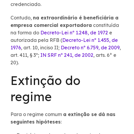
credenciado.
Contudo,
na extraordinário é beneficiária a
empresa comercial exportadora
constituída
na forma do
Decreto-Lei nº 1.248, de 1972
e
autorizada pela RFB (
Decreto-Lei nº 1.455, de
1976
, art. 10, inciso II;
Decreto nº 6.759, de 2009
,
art. 411, § 3º;
IN SRF nº 241, de 2002
, arts. 6° e
20).
Extinção do
regime
Para o regime comum
a extinção se dá nas
seguintes hipóteses
: