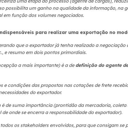
ceiriza uma etapa do processo (agente de cargas), reduz
sso possibilita um ganho na qualidade da informação, na ge
al em função dos volumes negociados.
indispensáveis para realizar uma exportação no mod
rando que o exportador já tenha realizado a negociação d
., e resumo em dois pontos primordiais.
ncepção a mais importante) é a de
definição do agente d
s e condições das propostas nas cotações de frete recebid
 necessidades do exportador.
é de suma importância (prontidão da mercadoria, coleta 
l de onde se encerra a responsabilidade do exportador).
 todos os stakeholders envolvidos, para que consigam se 