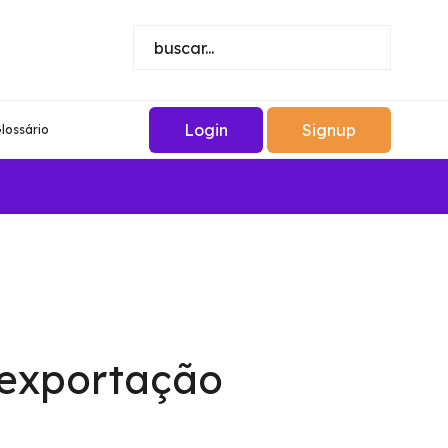
Login
Signup
lossário
 exportação