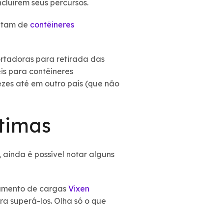
cluírem seus percursos.
sitam de
contêineres
ortadoras para retirada das
is para contêineres
zes até em outro país (que não
timas
 ainda é possível notar alguns
ciamento de cargas
Vixen
ra superá-los. Olha só o que