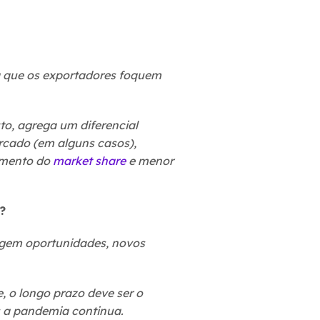
a que os exportadores foquem
o, agrega um diferencial
rcado (em alguns casos),
umento do
market share
e menor
?
rgem oportunidades, novos
, o longo prazo deve ser o
s a pandemia continua.