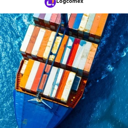
Logcomex