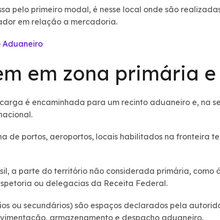
ssa pelo primeiro modal, é nesse local onde são realizada
ador em relação a mercadoria.
 Aduaneiro
m em zona primária e
 carga é encaminhada para um recinto aduaneiro e, na s
nacional.
a de portos, aeroportos, locais habilitados na fronteira te
il, a parte do território não considerada primária, como á
nspetoria ou delegacias da Receita Federal.
ios ou secundários) são espaços declarados pela autori
movimentação, armazenamento e despacho aduaneiro.