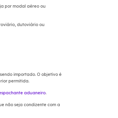
ja por modal aéreo ou
viário, dutoviário ou
sendo importado. O objetivo é
rior permitida.
espachante aduaneiro
.
que não seja condizente com a