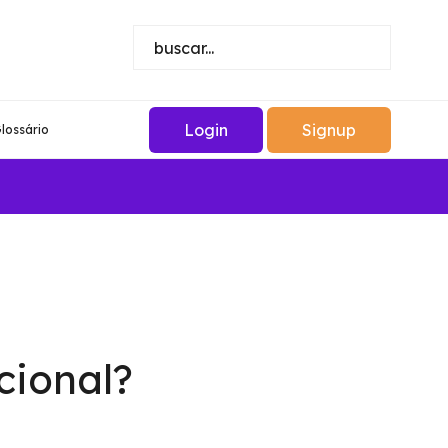
Login
Signup
lossário
cional?