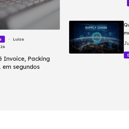
Qu
ma
s
Luíza
Ju
026
ê Invoice, Packing
BL em segundos