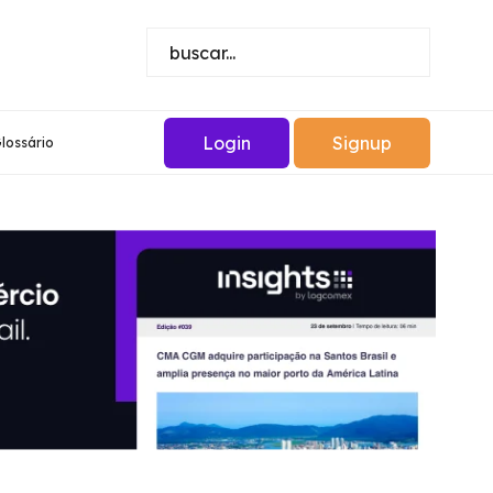
Login
Signup
lossário