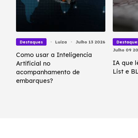
Destaques
Luíza
Julho 13 2026
Destaque
Julho 09 2
Como usar a Inteligencia
IA que l
Artificial no
List e 
acompanhamento de
embarques?