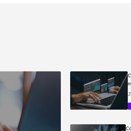
C
m
J
Co