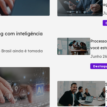
ag
Ju
g com inteligência
Processo
você est
 Brasil ainda é tomada
Junho 26
Destaq