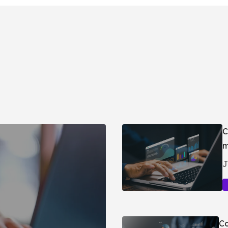
C
m
J
Co