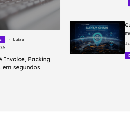
Qu
ma
s
Luíza
Ju
026
ê Invoice, Packing
BL em segundos