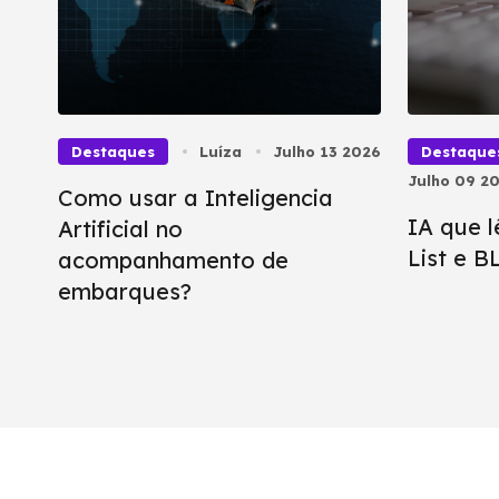
Destaques
Luíza
Julho 13 2026
Destaque
Julho 09 2
Como usar a Inteligencia
IA que l
Artificial no
List e 
acompanhamento de
embarques?