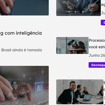
ag
Ju
g com inteligência
Processo
você est
 Brasil ainda é tomada
Junho 26
Destaq