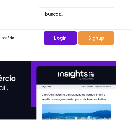
Login
Signup
lossário