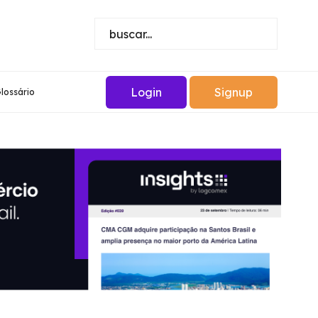
Login
Signup
lossário