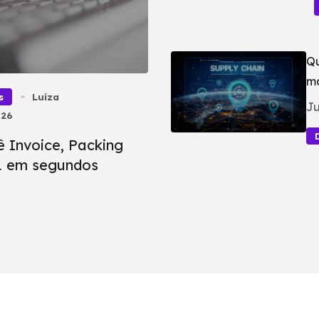
Qu
ma
s
Luíza
Ju
026
ê Invoice, Packing
BL em segundos