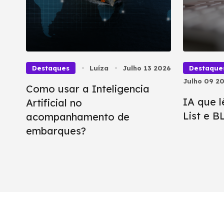
Destaques
Luíza
Julho 13 2026
Destaque
Julho 09 2
Como usar a Inteligencia
IA que l
Artificial no
List e 
acompanhamento de
embarques?