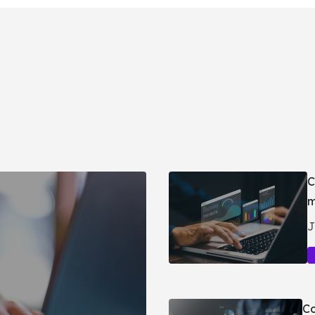
C
m
J
Co