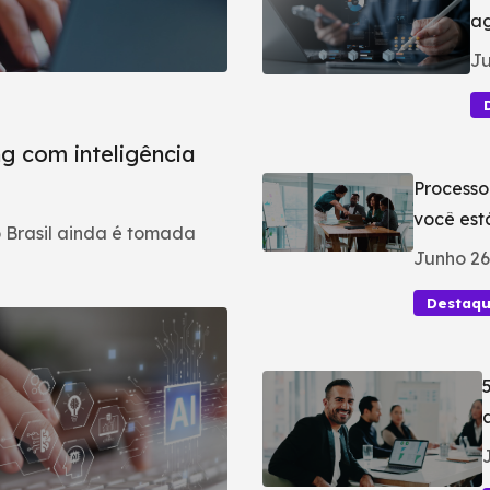
ag
Ju
g com inteligência
Processo
você est
 Brasil ainda é tomada
Junho 26
Destaq