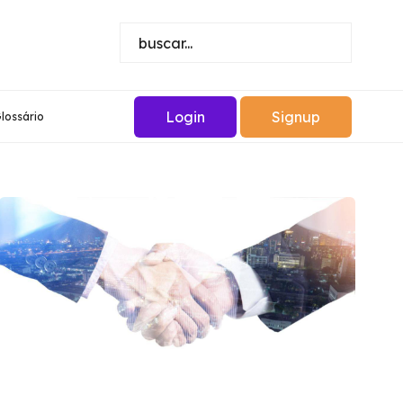
Login
Signup
lossário