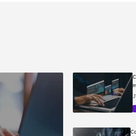
C
m
J
Co