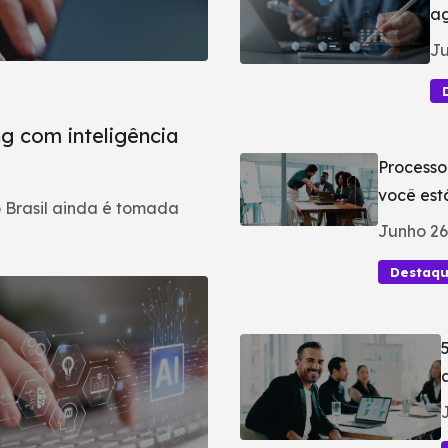
ag
Ju
g com inteligência
Processo
você est
 Brasil ainda é tomada
Junho 26
Destaq