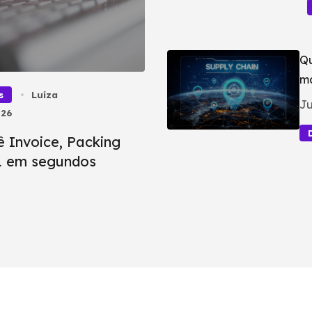
Qu
ma
s
Luíza
Ju
026
ê Invoice, Packing
BL em segundos