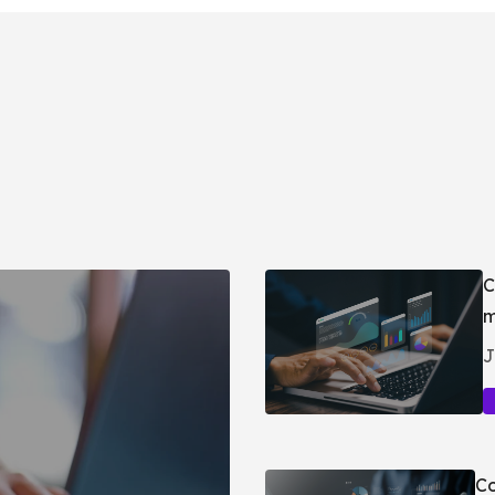
C
m
J
Co