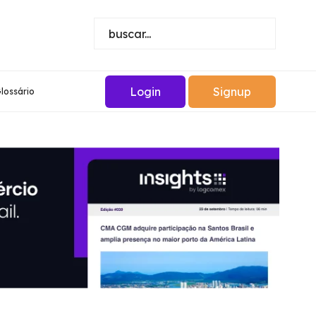
Login
Signup
lossário