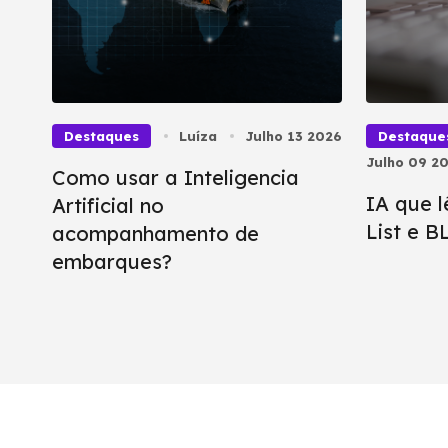
Destaques
Luíza
Julho 13 2026
Destaque
Julho 09 2
Como usar a Inteligencia
IA que l
Artificial no
List e 
acompanhamento de
embarques?