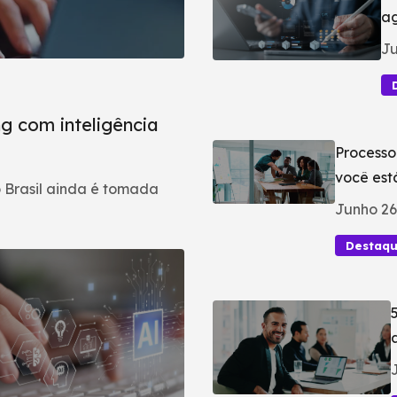
ag
Ju
g com inteligência
Processo
você est
 Brasil ainda é tomada
Junho 26
Destaq